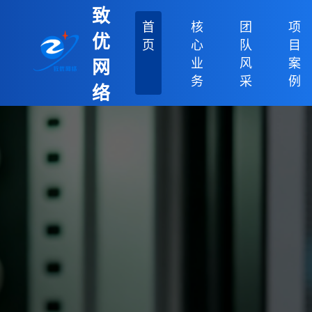
致
首
核
团
项
优
页
心
队
目
业
风
案
网
务
采
例
络
科
技