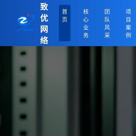
致
首
核
团
项
优
页
心
队
目
业
风
案
网
务
采
例
络
科
技