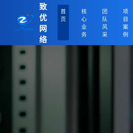
致
首
核
团
项
优
页
心
队
目
业
风
案
网
务
采
例
络
科
技