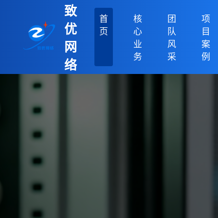
致
首
核
团
项
优
页
心
队
目
业
风
案
网
务
采
例
络
科
技