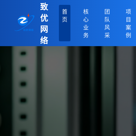
致
首
核
团
项
优
页
心
队
目
业
风
案
网
务
采
例
络
科
技