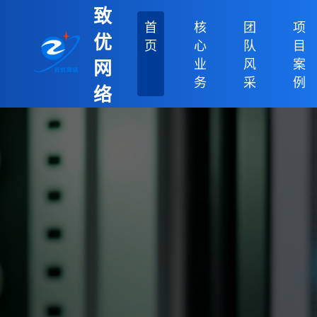
致
首
核
团
项
优
页
心
队
目
业
风
案
网
务
采
例
络
科
技