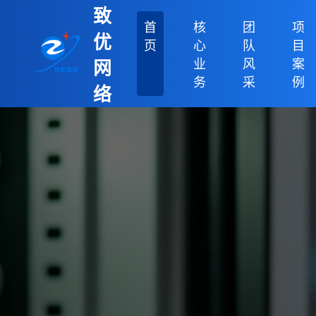
致
首
核
团
项
优
页
心
队
目
业
风
案
网
务
采
例
络
科
技