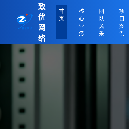
致
首
核
团
项
优
页
心
队
目
业
风
案
网
务
采
例
络
科
技