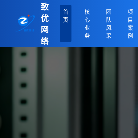
致
首
核
团
项
优
页
心
队
目
业
风
案
网
务
采
例
络
科
技