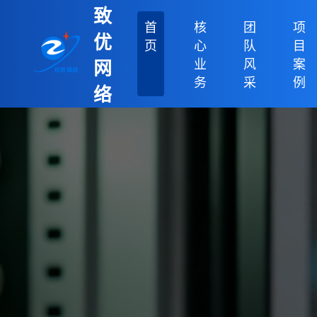
致
首
核
团
项
优
页
心
队
目
业
风
案
网
务
采
例
络
科
技